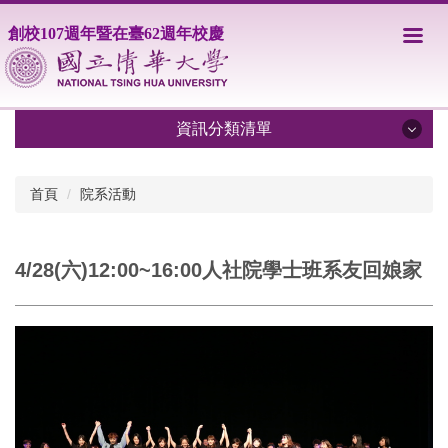
跳
創校107週年暨在臺62週年校慶
到
主
要
內
容
資訊分類清單
區
資訊分類清單
首頁
院系活動
歷年校慶網頁
4/28(六)12:00~16:00人社院學士班系友回娘家
校慶活動