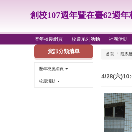
跳
到
創校107週年暨在臺62週年
主
要
內
容
歷年校慶網頁
校慶系列活動
社團活動
區
資訊分類清單
首頁
院系
歷年校慶網頁
4/28(六)
校慶活動